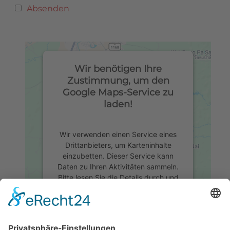
Absenden
Wir benötigen Ihre
Zustimmung, um den
Google Maps-Service zu
laden!
Wir verwenden einen Service eines
Drittanbieters, um Karteninhalte
einzubetten. Dieser Service kann
Daten zu Ihren Aktivitäten sammeln.
Bitte lesen Sie die Details durch und
stimmen Sie der Nutzung des
Service zu, um diese Karte
anzuzeigen.