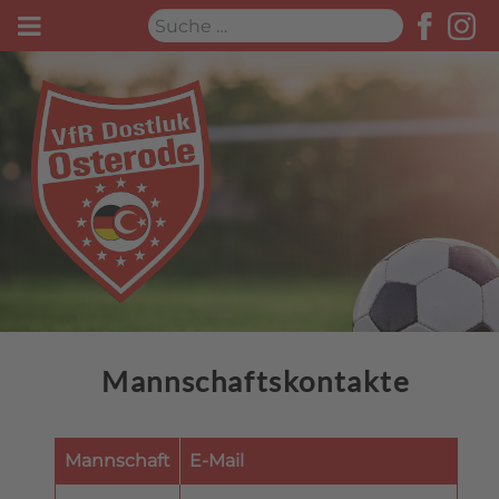
Suchen
Mannschaftskontakte
Mannschaft
E-Mail