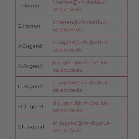
1.herren@vfr-dostluk-
1. Herren
osterode.de
2.herren@vfr-dostluk-
2. Herren
osterode.de
a-jugend@vfr-dostluk-
A-Jugend
osterode.de
b-jugend@vfr-dostluk-
B-Jugend
osterode.de
c-jugend@vfr-dostluk-
C-Jugend
osterode.de
d-jugend@vfr-dostluk-
D-Jugend
osterode.de
e1-jugend@vfr-dostluk-
E1-Jugend
osterode.de